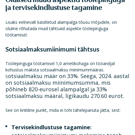
ja tervisekindlustuse tagamine
Lisaks eelnevalt käsitletud alampalga tõusu mõjudele, on
oluline rõhutada muid tähtsaid aspekte töölepinguga
töötamisel:
Sotsiaalmaksumiinimumi tähtsus
Töölepinguga töötamisel 1,0 ametikohaga on tööandjal
kohustus maksta sotsiaalmaksu miinimummääras.
otsiaalmaksu määr on 33%. Seega, 2024.
aastal
S
on sotsiaalmaksu miinimumsumma, mis
põhineb 820-eurosel alampalgal ja 33%
sotsiaalmaksu määral, ligikaudu 270.60 eurot. ​
See on kriitiline punkt, mida ei tohi tähelepanuta jätta, sest:
Tervisekindlustuse tagamine: