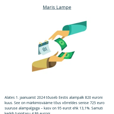
Maris Lampe
Alates 1. jaanuarist 2024 tõuseb Eestis alampalk 820 euroni
kuus. See on märkimisväärne tõus võrreldes senise 725 euro
suuruse alampalgaga – kasv on 95 eurot ehk 13,1%. Samuti
kerkib tunnitasu 4,86 euroni.