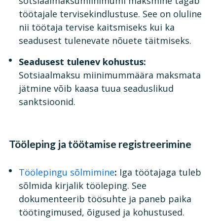
sotsiaalmaksumiinimumi maksmine tagab
töötajale tervisekindlustuse. See on oluline
nii töötaja tervise kaitsmiseks kui ka
seadusest tulenevate nõuete täitmiseks.
Seadusest tulenev kohustus:
Sotsiaalmaksu miinimummäära maksmata
jätmine võib kaasa tuua seaduslikud
sanktsioonid.
Tööleping ja töötamise registreerimine
Töölepingu sõlmimine
:
Iga töötajaga tuleb
sõlmida kirjalik tööleping. See
dokumenteerib töösuhte ja paneb paika
töötingimused, õigused ja kohustused.