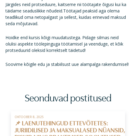
Järgides neid protseduure, kaitseme nii töötajate õigusi kui ka
täidame seaduslikke nõudeid.
Töötajad peaksid aga olema
teadlikud oma netopalgast ja sellest, kuidas erinevad maksud
seda mõjutavad.
Hoidke end kursis kõigi muudatustega. Pidage silmas neid
olulisi aspekte töölepinguga töötamisel ja veenduge, et kõik
protseduurid oleksid korrektselt täidetud!
Soovime kõigile edu ja stabiilsust uue alampalga rakendumisel!
Seonduvad postitused
OKTOOBER 8, 2025
📌 LAENUTEHINGUD ETTEVÕTETES:
JURIIDILISED JA MAKSUALASED NÜANSID,