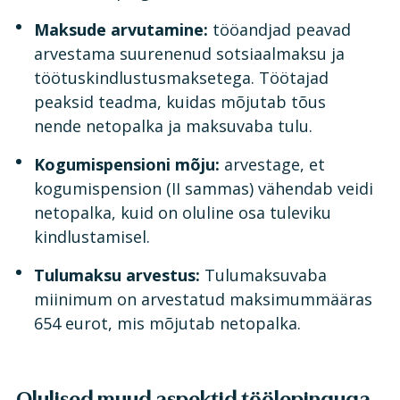
Maksude arvutamine:
tööandjad peavad
arvestama suurenenud sotsiaalmaksu ja
töötuskindlustusmaksetega. Töötajad
peaksid teadma, kuidas mõjutab tõus
nende netopalka ja maksuvaba tulu.
Kogumispensioni mõju:
arvestage, et
kogumispension (II sammas) vähendab veidi
netopalka, kuid on oluline osa tuleviku
kindlustamisel.
Tulumaksu arvestus:
Tulumaksuvaba
miinimum on arvestatud maksimummääras
654 eurot, mis mõjutab netopalka.
Olulised muud aspektid töölepinguga