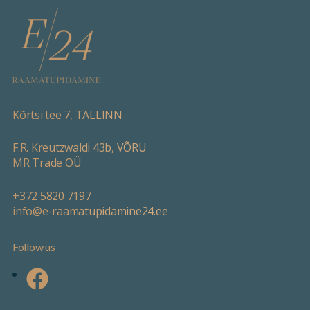
Kõrtsi tee 7, TALLINN
F.R. Kreutzwaldi 43b, VÕRU
MR Trade OÜ
+372 5820 7197
info@e-raamatupidamine24.ee
Follow us