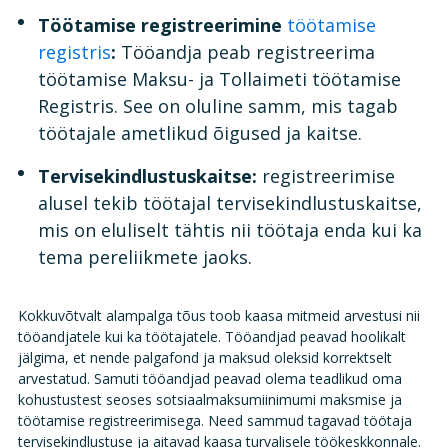
Töötamise registreerimine
töötamise
registris
:
Tööandja peab registreerima
töötamise Maksu- ja Tollaimeti töötamise
Registris. See on oluline samm, mis tagab
töötajale ametlikud õigused ja kaitse.
Tervisekindlustuskaitse:
registreerimise
alusel tekib töötajal tervisekindlustuskaitse,
mis on eluliselt tähtis nii töötaja enda kui ka
tema pereliikmete jaoks.
Kokkuvõtvalt alampalga tõus toob kaasa mitmeid arvestusi nii
tööandjatele kui ka töötajatele. Tööandjad peavad hoolikalt
jälgima, et nende palgafond ja maksud oleksid korrektselt
arvestatud. Samuti t
ööandjad peavad olema teadlikud oma
kohustustest seoses sotsiaalmaksumiinimumi maksmise ja
töötamise registreerimisega. Need sammud tagavad töötaja
tervisekindlustuse ja aitavad kaasa turvalisele töökeskkonnale.