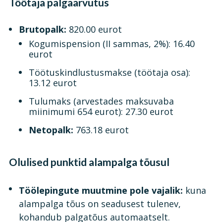
Töötaja palgaarvutus
Brutopalk:
820.00 eurot
Kogumispension (II sammas, 2%): 16.40
eurot
Töötuskindlustusmakse (töötaja osa):
13.12 eurot
Tulumaks (arvestades maksuvaba
miinimumi 654 eurot): 27.30 eurot
Netopalk:
763.18 eurot
Olulised punktid alampalga tõusul
Töölepingute muutmine pole vajalik:
kuna
alampalga tõus on seadusest tulenev,
kohandub palgatõus automaatselt.