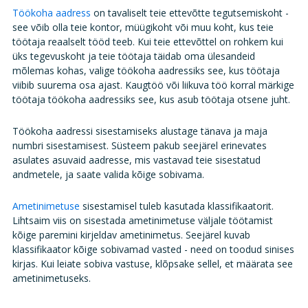
Töökoha aadress
on tavaliselt teie ettevõtte tegutsemiskoht -
see võib olla teie kontor, müügikoht või muu koht, kus teie
töötaja reaalselt tööd teeb. Kui teie ettevõttel on rohkem kui
üks tegevuskoht ja teie töötaja täidab oma ülesandeid
mõlemas kohas, valige töökoha aadressiks see, kus töötaja
viibib suurema osa ajast. Kaugtöö või liikuva töö korral märkige
töötaja töökoha aadressiks see, kus asub töötaja otsene juht.
Töökoha aadressi sisestamiseks alustage tänava ja maja
numbri sisestamisest. Süsteem pakub seejärel erinevates
asulates asuvaid aadresse, mis vastavad teie sisestatud
andmetele, ja saate valida kõige sobivama.
Ametinimetuse
sisestamisel tuleb kasutada klassifikaatorit.
Lihtsaim viis on sisestada ametinimetuse väljale töötamist
kõige paremini kirjeldav ametinimetus. Seejärel kuvab
klassifikaator kõige sobivamad vasted - need on toodud sinises
kirjas. Kui leiate sobiva vastuse, klõpsake sellel, et määrata see
ametinimetuseks.