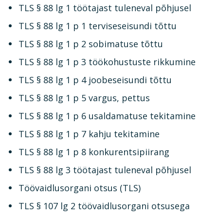
TLS § 88 lg 1 töötajast tuleneval põhjusel
TLS § 88 lg 1 p 1 terviseseisundi tõttu
TLS § 88 lg 1 p 2 sobimatuse tõttu
TLS § 88 lg 1 p 3 töökohustuste rikkumine
TLS § 88 lg 1 p 4 joobeseisundi tõttu
TLS § 88 lg 1 p 5 vargus, pettus
TLS § 88 lg 1 p 6 usaldamatuse tekitamine
TLS § 88 lg 1 p 7 kahju tekitamine
TLS § 88 lg 1 p 8 konkurentsipiirang
TLS § 88 lg 3 töötajast tuleneval põhjusel
Töövaidlusorgani otsus (TLS)
TLS § 107 lg 2 töövaidlusorgani otsusega