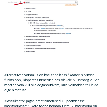
Alternatiivne võimalus on kasutada klassifikaatori sirvimise
funktsiooni, klõpsates nimetuse ees olevale plussmärgile. See
meetod võib küll olla aeganõudvam, kuid võimaldab teil leida
õige nimetuse.
Klassifikaator jagab ametinimetused 10 peamisesse
kategooriasse: 1. kategooria hõlmab juhte, 2. kategooria on