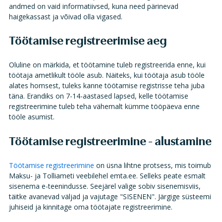
andmed on vaid informatiivsed, kuna need pärinevad
haigekassast ja võivad olla vigased.
Töötamise registreerimise aeg
Oluline on märkida, et töötamine tuleb registreerida enne, kui
töötaja ametlikult tööle asub. Näiteks, kui töötaja asub tööle
alates homsest, tuleks kanne töötamise registrisse teha juba
täna. Erandiks on 7-14-aastased lapsed, kelle töötamise
registreerimine tuleb teha vähemalt kümme tööpäeva enne
tööle asumist.
Töötamise registreerimine - alustamine
Töötamise registreerimine
on üsna lihtne protsess, mis toimub
Maksu- ja Tolliameti veebilehel emta.ee. Selleks peate esmalt
sisenema e-teenindusse. Seejärel valige sobiv sisenemisviis,
täitke avanevad väljad ja vajutage "SISENEN". Järgige süsteemi
juhiseid ja kinnitage oma töötajate registreerimine.