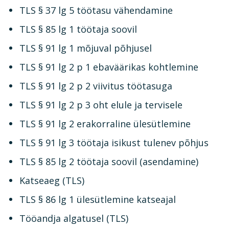
TLS § 37 lg 5 töötasu vähendamine
TLS § 85 lg 1 töötaja soovil
TLS § 91 lg 1 mõjuval põhjusel
TLS § 91 lg 2 p 1 ebaväärikas kohtlemine
TLS § 91 lg 2 p 2 viivitus töötasuga
TLS § 91 lg 2 p 3 oht elule ja tervisele
TLS § 91 lg 2 erakorraline ülesütlemine
TLS § 91 lg 3 töötaja isikust tulenev põhjus
TLS § 85 lg 2 töötaja soovil (asendamine)
Katseaeg (TLS)
TLS § 86 lg 1 ülesütlemine katseajal
Tööandja algatusel (TLS)