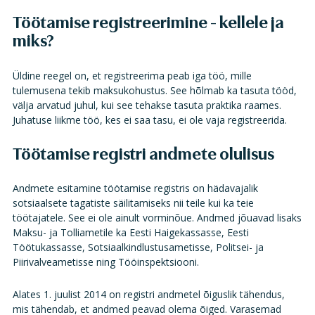
Töötamise registreerimine - kellele ja
miks?
Üldine reegel on, et registreerima peab iga töö, mille
tulemusena tekib maksukohustus. See hõlmab ka tasuta tööd,
välja arvatud juhul, kui see tehakse tasuta praktika raames.
Juhatuse liikme töö, kes ei saa tasu, ei ole vaja registreerida.
Töötamise registri andmete olulisus
Andmete esitamine töötamise registris on hädavajalik
sotsiaalsete tagatiste säilitamiseks nii teile kui ka teie
töötajatele. See ei ole ainult vorminõue. Andmed jõuavad lisaks
Maksu- ja Tolliametile ka Eesti Haigekassasse, Eesti
Töötukassasse, Sotsiaalkindlustusametisse, Politsei- ja
Piirivalveametisse ning Tööinspektsiooni.
Alates 1. juulist 2014 on registri andmetel õiguslik tähendus,
mis tähendab, et andmed peavad olema õiged. Varasemad