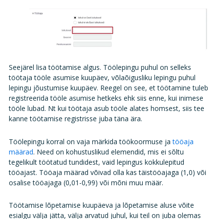
Seejärel lisa töötamise algus. Töölepingu puhul on selleks
töötaja tööle asumise kuupäev, võlaõigusliku lepingu puhul
lepingu jõustumise kuupäev. Reegel on see, et töötamine tuleb
registreerida tööle asumise hetkeks ehk siis enne, kui inimese
tööle lubad. Nt kui töötaja asub tööle alates homsest, siis tee
kanne töötamise registrisse juba täna ära.
Töölepingu korral on vaja märkida töökoormuse ja
tööaja
määrad
. Need on kohustuslikud elemendid, mis ei sõltu
tegelikult töötatud tundidest, vaid lepingus kokkulepitud
tööajast. Tööaja määrad võivad olla kas täistööajaga (1,0) või
osalise tööajaga (0,01-0,99) või mõni muu määr.
Töötamise lõpetamise kuupäeva ja lõpetamise aluse võite
esialgu välja jätta, välja arvatud juhul, kui teil on juba olemas