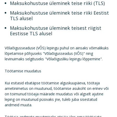
Maksukohustuse üleminek teise riiki (TLS)
Maksukohustuse üleminek teise riiki Eestist
TLS alusel
Maksukohustuse üleminek teisest riigist
Eestisse TLS alusel
Võlaõigusseaduse (VÕS) lepingu puhul on ainsaks võimalikuks
lõpetamise põhjuseks "Võlaõigusseadus (VÕS)" ning
levinuimaks selgituseks "Võlaõigusliku lepingu lõppemine".
Töötamise muudatus
Kui esitasid ebatäpse töötamise alguskuupäeva, töötaja
ametinimetus on muutunud, töötamise asukoht on erinev või
on toimunud tööaja määrade muudatus või algselt ajutine
leping on muutunud püsivaks jne, tuleb juba sisestatud
andmeid muuta.
Töötaja andmete muutmiseks otsi ta üles oma töötajate