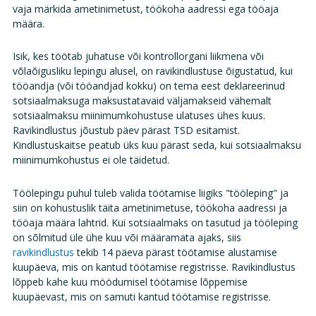
vaja märkida ametinimetust, töökoha aadressi ega tööaja
määra.
Isik, kes töötab juhatuse või kontrollorgani liikmena või
võlaõigusliku lepingu alusel, on ravikindlustuse õigustatud, kui
tööandja (või tööandjad kokku) on tema eest deklareerinud
sotsiaalmaksuga maksustatavaid väljamakseid vähemalt
sotsiaalmaksu miinimumkohustuse ulatuses ühes kuus.
Ravikindlustus jõustub päev pärast TSD esitamist.
Kindlustuskaitse peatub üks kuu pärast seda, kui sotsiaalmaksu
miinimumkohustus ei ole täidetud.
Töölepingu puhul tuleb valida töötamise liigiks "tööleping" ja
siin on kohustuslik täita ametinimetuse, töökoha aadressi ja
tööaja määra lahtrid. Kui sotsiaalmaks on tasutud ja tööleping
on sõlmitud üle ühe kuu või määramata ajaks, siis
ravikindlustus
tekib 14 päeva pärast töötamise alustamise
kuupäeva, mis on kantud töötamise registrisse. Ravikindlustus
lõppeb kahe kuu möödumisel töötamise lõppemise
kuupäevast, mis on samuti kantud töötamise registrisse.