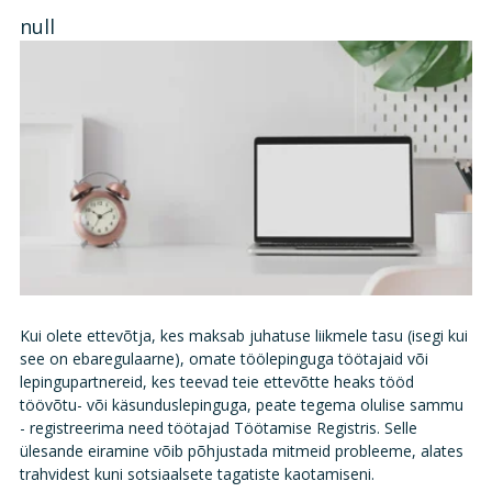
null
Kui olete ettevõtja, kes maksab juhatuse liikmele tasu (isegi kui
see on ebaregulaarne), omate töölepinguga töötajaid või
lepingupartnereid, kes teevad teie ettevõtte heaks tööd
töövõtu- või käsunduslepinguga, peate tegema olulise sammu
- registreerima need töötajad Töötamise Registris. Selle
ülesande eiramine võib põhjustada mitmeid probleeme, alates
trahvidest kuni sotsiaalsete tagatiste kaotamiseni.