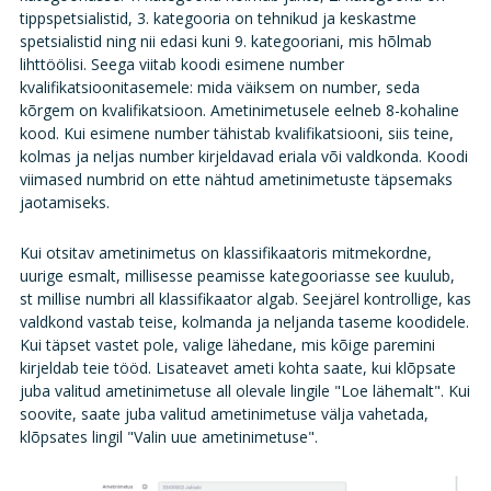
tippspetsialistid, 3. kategooria on tehnikud ja keskastme
spetsialistid ning nii edasi kuni 9. kategooriani, mis hõlmab
lihttöölisi. Seega viitab koodi esimene number
kvalifikatsioonitasemele: mida väiksem on number, seda
kõrgem on kvalifikatsioon. Ametinimetusele eelneb 8-kohaline
kood. Kui esimene number tähistab kvalifikatsiooni, siis teine,
kolmas ja neljas number kirjeldavad eriala või valdkonda. Koodi
viimased numbrid on ette nähtud ametinimetuste täpsemaks
jaotamiseks.
Kui otsitav ametinimetus on klassifikaatoris mitmekordne,
uurige esmalt, millisesse peamisse kategooriasse see kuulub,
st millise numbri all klassifikaator algab. Seejärel kontrollige, kas
valdkond vastab teise, kolmanda ja neljanda taseme koodidele.
Kui täpset vastet pole, valige lähedane, mis kõige paremini
kirjeldab teie tööd. Lisateavet ameti kohta saate, kui klõpsate
juba valitud ametinimetuse all olevale lingile "Loe lähemalt". Kui
soovite, saate juba valitud ametinimetuse välja vahetada,
klõpsates lingil "Valin uue ametinimetuse".