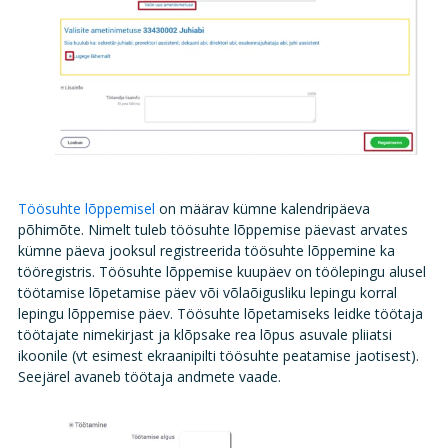
Töösuhte lõppemisel
on määrav kümne kalendripäeva
põhimõte. Nimelt tuleb töösuhte lõppemise päevast arvates
kümne päeva jooksul registreerida töösuhte lõppemine ka
tööregistris. Töösuhte lõppemise kuupäev on töölepingu alusel
töötamise lõpetamise päev või võlaõigusliku lepingu korral
lepingu lõppemise päev. Töösuhte lõpetamiseks leidke töötaja
töötajate nimekirjast ja klõpsake rea lõpus asuvale pliiatsi
ikoonile (vt esimest ekraanipilti töösuhte peatamise jaotisest).
Seejärel avaneb töötaja andmete vaade.