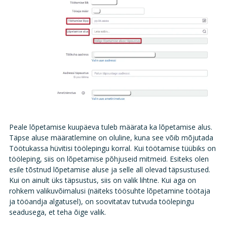
Peale lõpetamise kuupäeva tuleb määrata ka lõpetamise alus.
Täpse aluse määratlemine on oluline, kuna see võib mõjutada
Töötukassa hüvitisi töölepingu korral. Kui töötamise tüübiks on
tööleping, siis on lõpetamise põhjuseid mitmeid. Esiteks olen
esile tõstnud lõpetamise aluse ja selle all olevad täpsustused.
Kui on ainult üks täpsustus, siis on valik lihtne. Kui aga on
rohkem valikuvõimalusi (näiteks töösuhte lõpetamine töötaja
ja tööandja algatusel), on soovitatav tutvuda töölepingu
seadusega, et teha õige valik.