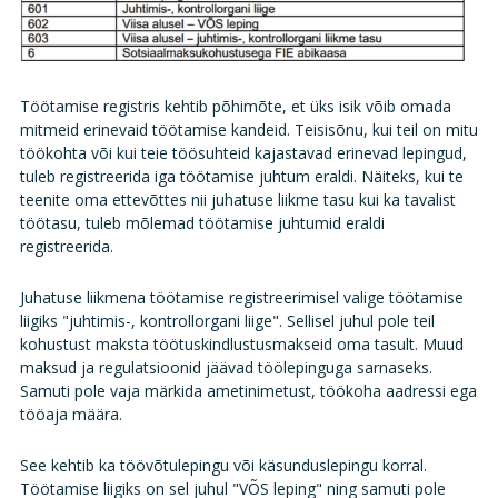
Töötamise registris kehtib põhimõte, et üks isik võib omada
mitmeid erinevaid töötamise kandeid. Teisisõnu, kui teil on mitu
töökohta või kui teie töösuhteid kajastavad erinevad lepingud,
tuleb registreerida iga töötamise juhtum eraldi. Näiteks, kui te
teenite oma ettevõttes nii juhatuse liikme tasu kui ka tavalist
töötasu, tuleb mõlemad töötamise juhtumid eraldi
registreerida.
Juhatuse liikmena töötamise registreerimisel valige töötamise
liigiks "juhtimis-, kontrollorgani liige". Sellisel juhul pole teil
kohustust maksta töötuskindlustusmakseid oma tasult. Muud
maksud ja regulatsioonid jäävad töölepinguga sarnaseks.
Samuti pole vaja märkida ametinimetust, töökoha aadressi ega
tööaja määra.
See kehtib ka töövõtulepingu või käsunduslepingu korral.
Töötamise liigiks on sel juhul "VÕS leping" ning samuti pole