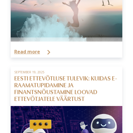
Read more
SEPTEMBER 19, 2025
EESTI ETTEVÕTLUSE TULEVIK: KUIDAS E-
RAAMATUPIDAMINE JA
FINANTSNÕUSTAMINE LOOVAD
ETTEVÕTJATELE VÄÄRTUST