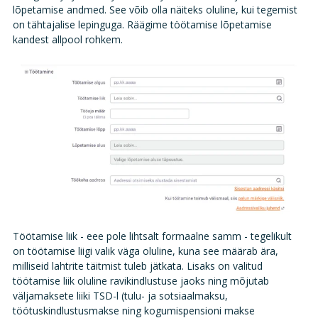
lõpetamise andmed. See võib olla näiteks oluline, kui tegemist
on tähtajalise lepinguga. Räägime töötamise lõpetamise
kandest allpool rohkem.
Töötamise liik - eee pole lihtsalt formaalne samm - tegelikult
on töötamise liigi valik väga oluline, kuna see määrab ära,
milliseid lahtrite täitmist tuleb jätkata. Lisaks on valitud
töötamise liik oluline ravikindlustuse jaoks ning mõjutab
väljamaksete liiki TSD-l (tulu- ja sotsiaalmaksu,
töötuskindlustusmakse ning kogumispensioni makse