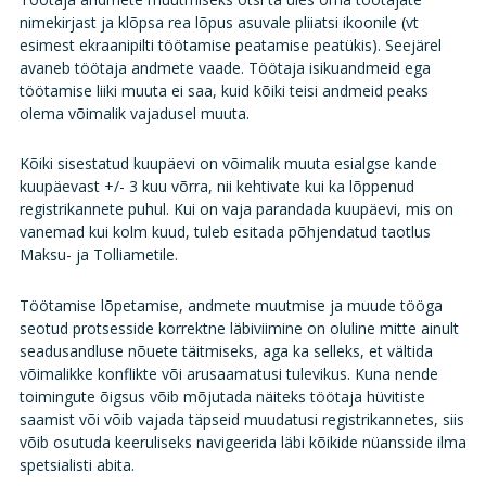
nimekirjast ja klõpsa rea lõpus asuvale pliiatsi ikoonile (vt
esimest ekraanipilti töötamise peatamise peatükis). Seejärel
avaneb töötaja andmete vaade. Töötaja isikuandmeid ega
töötamise liiki muuta ei saa, kuid kõiki teisi andmeid peaks
olema võimalik vajadusel muuta.
Kõiki sisestatud kuupäevi on võimalik muuta esialgse kande
kuupäevast +/- 3 kuu võrra, nii kehtivate kui ka lõppenud
registrikannete puhul. Kui on vaja parandada kuupäevi, mis on
vanemad kui kolm kuud, tuleb esitada põhjendatud taotlus
Maksu- ja Tolliametile.
Töötamise lõpetamise, andmete muutmise ja muude tööga
seotud protsesside korrektne läbiviimine on oluline mitte ainult
seadusandluse nõuete täitmiseks, aga ka selleks, et vältida
võimalikke konflikte või arusaamatusi tulevikus. Kuna nende
toimingute õigsus võib mõjutada näiteks töötaja hüvitiste
saamist või võib vajada täpseid muudatusi registrikannetes, siis
võib osutuda keeruliseks navigeerida läbi kõikide nüansside ilma
spetsialisti abita.