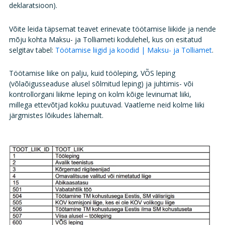
deklaratsioon).
Võite leida täpsemat teavet erinevate töötamise liikide ja nende
mõju kohta Maksu- ja Tolliameti kodulehel, kus on esitatud
selgitav tabel:
Töötamise liigid ja koodid | Maksu- ja Tolliamet
.
Töötamise liike on palju, kuid tööleping, VÕS leping
(võlaõigusseaduse alusel sõlmitud leping) ja juhtimis- või
kontrollorgani liikme leping on kolm kõige levinumat liiki,
millega ettevõtjad kokku puutuvad. Vaatleme neid kolme liiki
järgmistes lõikudes lähemalt.