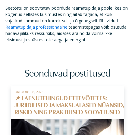
Seetõttu on soovitatav pöörduda raamatupidaja poole, kes on
kogenud sellistes küsimustes ning aitab tagada, et kõik
vajalikud sammud on korrektselt ja õigeaegselt läbi viidud.
Raamatupidaja professionaalne
teadmistepagas võib osutuda
hädavajalikuks ressursiks, aidates ära hoida võimalikke
eksimusi ja säästes teile aega ja energiat.
Seonduvad postitused
OKTOOBER 8, 2025
📌 LAENUTEHINGUD ETTEVÕTETES:
JURIIDILISED JA MAKSUALASED NÜANSID,
RISKID NING PRAKTILISED SOOVITUSED